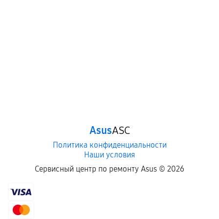
механические повреждения, попадание влаги,
перегрев, коррозия.
Самостоятельный ремонт или вмешательство
третьих лиц.
Естественный износ деталей, если иное не
предусмотрено отдельно.
Обращение после окончания гарантийного
срока.
Программные сбои, если это не указано в
Asus
ASC
отдельных условиях.
Политика конфиденциальности
Наши условия
Если комплектующие куплены
Сервисный центр по ремонту Asus ©
2026
самостоятельно
Гарантия на выполненные работы может
сохраняться полностью или частично, если