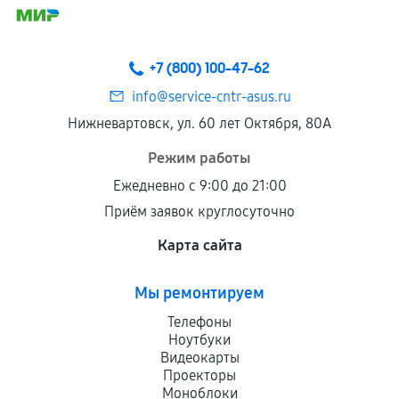
соблюдены следующие условия:
Предоставленные детали подходят по
техническим параметрам и не имеют внешних
+7 (800) 100-47-62
дефектов.
info@service-cntr-asus.ru
Установка была выполнена нашим сервисным
Нижневартовск, ул. 60 лет Октября, 80А
центром.
При этом гарантия на сами комплектующие
Режим работы
остается на стороне производителя или
Ежедневно с 9:00 до 21:00
продавца. За качество сторонних деталей
Приём заявок круглосуточно
сервисный центр ответственности не несет.
Карта сайта
Мы ремонтируем
Телефоны
Ноутбуки
Видеокарты
Проекторы
Моноблоки