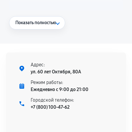
Что считается гарантийным случаем
Показать полностью
Повторное возникновение неисправности,
напрямую связанной с выполненным
ремонтом.
Поломка установленной детали при
нормальной эксплуатации в течение
Адрес:
гарантийного срока.
ул. 60 лет Октября, 80А
Несоответствие комплектующей заявленным
Режим работы:
техническим характеристикам.
Ежедневно с 9:00 до 21:00
Городской телефон:
+7 (800) 100-47-62
Документы для подтверждения
гарантии
Гарантийный талон.