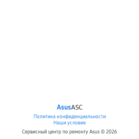
Когда гарантия не действует
Нарушение правил эксплуатации,
механические повреждения, попадание влаги,
перегрев, коррозия.
Самостоятельный ремонт или вмешательство
третьих лиц.
Естественный износ деталей, если иное не
предусмотрено отдельно.
Обращение после окончания гарантийного
срока.
Программные сбои, если это не указано в
Asus
ASC
отдельных условиях.
Политика конфиденциальности
Наши условия
Если комплектующие куплены
Сервисный центр по ремонту Asus ©
2026