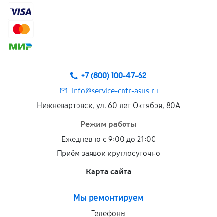
самостоятельно
Гарантия на выполненные работы может
сохраняться полностью или частично, если
соблюдены следующие условия:
Предоставленные детали подходят по
техническим параметрам и не имеют внешних
+7 (800) 100-47-62
дефектов.
info@service-cntr-asus.ru
Установка была выполнена нашим сервисным
Нижневартовск, ул. 60 лет Октября, 80А
центром.
При этом гарантия на сами комплектующие
Режим работы
остается на стороне производителя или
Ежедневно с 9:00 до 21:00
продавца. За качество сторонних деталей
Приём заявок круглосуточно
сервисный центр ответственности не несет.
Карта сайта
Мы ремонтируем
Телефоны