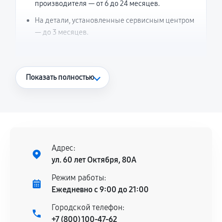
производителя — от 6 до 24 месяцев.
На детали, установленные сервисным центром
— до 3 месяцев.
Что считается гарантийным случаем
Показать полностью
Повторное возникновение неисправности,
напрямую связанной с выполненным
ремонтом.
Поломка установленной детали при
нормальной эксплуатации в течение
Адрес:
гарантийного срока.
ул. 60 лет Октября, 80А
Несоответствие комплектующей заявленным
Режим работы:
техническим характеристикам.
Ежедневно с 9:00 до 21:00
Городской телефон:
+7 (800) 100-47-62