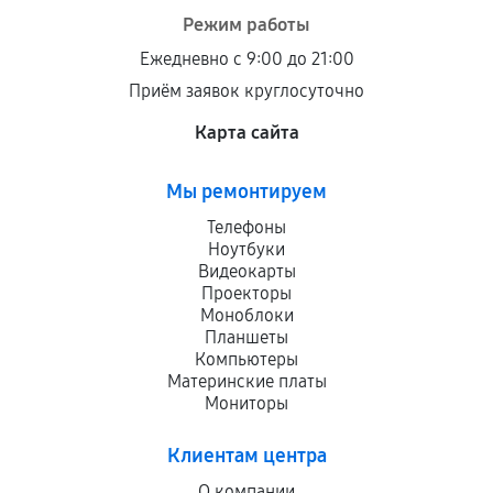
При этом гарантия на сами комплектующие
Режим работы
остается на стороне производителя или
Ежедневно с 9:00 до 21:00
продавца. За качество сторонних деталей
Приём заявок круглосуточно
сервисный центр ответственности не несет.
Карта сайта
Мы ремонтируем
Телефоны
Ноутбуки
Видеокарты
Проекторы
Моноблоки
Планшеты
Компьютеры
Материнские платы
Мониторы
Клиентам центра
О компании