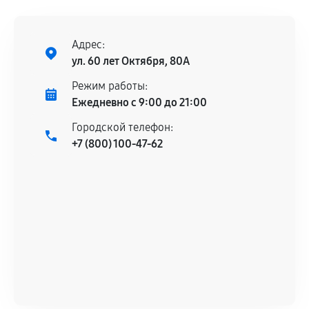
ремонтом.
Поломка установленной детали при
нормальной эксплуатации в течение
Адрес:
гарантийного срока.
ул. 60 лет Октября, 80А
Несоответствие комплектующей заявленным
Режим работы:
техническим характеристикам.
Ежедневно с 9:00 до 21:00
Городской телефон:
+7 (800) 100-47-62
Документы для подтверждения
гарантии
Гарантийный талон.
Акт выполненных работ с датой, перечнем
услуг и сроком гарантии.
Документы на установленные комплектующие
и кассовый чек.