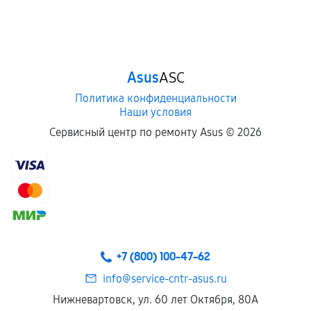
Обращение после окончания гарантийного
срока.
Программные сбои, если это не указано в
Asus
ASC
отдельных условиях.
Политика конфиденциальности
Наши условия
Если комплектующие куплены
Сервисный центр по ремонту Asus ©
2026
самостоятельно
Гарантия на выполненные работы может
сохраняться полностью или частично, если
соблюдены следующие условия:
Предоставленные детали подходят по
техническим параметрам и не имеют внешних
+7 (800) 100-47-62
дефектов.
info@service-cntr-asus.ru
Установка была выполнена нашим сервисным
Нижневартовск, ул. 60 лет Октября, 80А
центром.