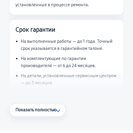
установленные в процессе ремонта.
Срок гарантии
На выполненные работы — до 1 года. Точный
срок указывается в гарантийном талоне.
На комплектующие по гарантии
производителя — от 6 до 24 месяцев.
На детали, установленные сервисным центром
— до 3 месяцев.
Что считается гарантийным случаем
Показать полностью
Повторное возникновение неисправности,
напрямую связанной с выполненным