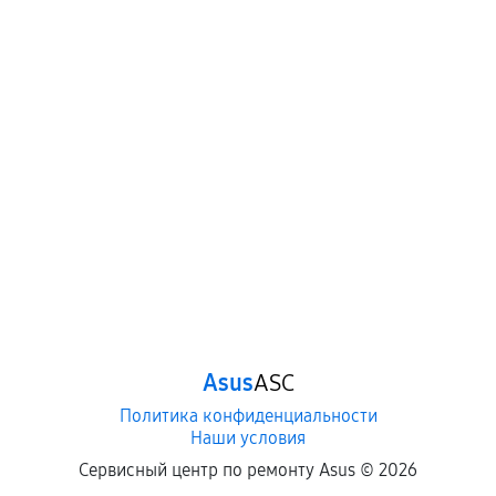
Когда гарантия не действует
Нарушение правил эксплуатации,
механические повреждения, попадание влаги,
перегрев, коррозия.
Самостоятельный ремонт или вмешательство
третьих лиц.
Естественный износ деталей, если иное не
предусмотрено отдельно.
Обращение после окончания гарантийного
срока.
Программные сбои, если это не указано в
Asus
ASC
отдельных условиях.
Политика конфиденциальности
Наши условия
Если комплектующие куплены
Сервисный центр по ремонту Asus ©
2026