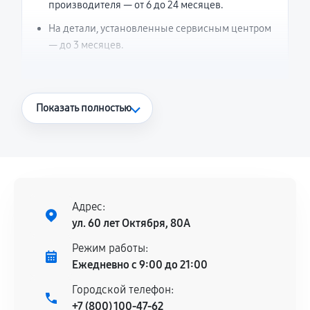
производителя — от 6 до 24 месяцев.
На детали, установленные сервисным центром
— до 3 месяцев.
Что считается гарантийным случаем
Показать полностью
Повторное возникновение неисправности,
напрямую связанной с выполненным
ремонтом.
Поломка установленной детали при
нормальной эксплуатации в течение
Адрес:
гарантийного срока.
ул. 60 лет Октября, 80А
Несоответствие комплектующей заявленным
Режим работы:
техническим характеристикам.
Ежедневно с 9:00 до 21:00
Городской телефон:
+7 (800) 100-47-62