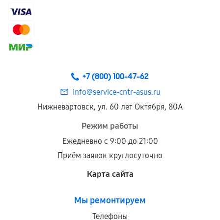
самостоятельно
Гарантия на выполненные работы может
сохраняться полностью или частично, если
соблюдены следующие условия:
Предоставленные детали подходят по
техническим параметрам и не имеют внешних
+7 (800) 100-47-62
дефектов.
info@service-cntr-asus.ru
Установка была выполнена нашим сервисным
Нижневартовск, ул. 60 лет Октября, 80А
центром.
При этом гарантия на сами комплектующие
Режим работы
остается на стороне производителя или
Ежедневно с 9:00 до 21:00
продавца. За качество сторонних деталей
Приём заявок круглосуточно
сервисный центр ответственности не несет.
Карта сайта
Мы ремонтируем
Телефоны