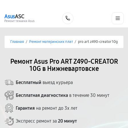
г. Нижневартовск
Ежедневно с 9:00 до 21:00
+7 (800) 100-47-62
Asus
ASC
Заказать
Ремонт техники Asus
Главная
/
Ремонт материнских плат
/
pro art z490-creator 10g
Ремонт Asus Pro ART Z490-CREATOR
10G в Нижневартовске
Бесплатный
выезд курьера
Бесплатная диагностика
в течение 30 минут
Гарантия
на ремонт до 3х лет
Экспресс ремонт за
20 минут