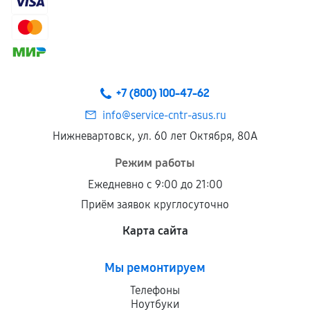
Гарантия на выполненные работы может
сохраняться полностью или частично, если
соблюдены следующие условия:
Предоставленные детали подходят по
техническим параметрам и не имеют внешних
+7 (800) 100-47-62
дефектов.
info@service-cntr-asus.ru
Установка была выполнена нашим сервисным
Нижневартовск, ул. 60 лет Октября, 80А
центром.
При этом гарантия на сами комплектующие
Режим работы
остается на стороне производителя или
Ежедневно с 9:00 до 21:00
продавца. За качество сторонних деталей
Приём заявок круглосуточно
сервисный центр ответственности не несет.
Карта сайта
Мы ремонтируем
Телефоны
Ноутбуки