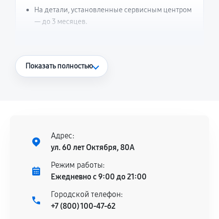
На детали, установленные сервисным центром
— до 3 месяцев.
Что считается гарантийным случаем
Показать полностью
Повторное возникновение неисправности,
напрямую связанной с выполненным
ремонтом.
Поломка установленной детали при
нормальной эксплуатации в течение
Адрес:
гарантийного срока.
ул. 60 лет Октября, 80А
Несоответствие комплектующей заявленным
Режим работы:
техническим характеристикам.
Ежедневно с 9:00 до 21:00
Городской телефон:
+7 (800) 100-47-62
Документы для подтверждения