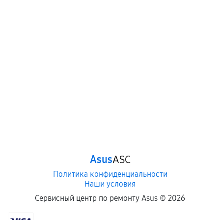
Когда гарантия не действует
Нарушение правил эксплуатации,
механические повреждения, попадание влаги,
перегрев, коррозия.
Самостоятельный ремонт или вмешательство
третьих лиц.
Естественный износ деталей, если иное не
предусмотрено отдельно.
Обращение после окончания гарантийного
срока.
Программные сбои, если это не указано в
Asus
ASC
отдельных условиях.
Политика конфиденциальности
Наши условия
Если комплектующие куплены
Сервисный центр по ремонту Asus ©
2026
самостоятельно