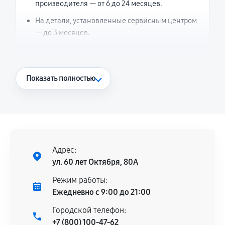
производителя — от 6 до 24 месяцев.
На детали, установленные сервисным центром
— до 3 месяцев.
Что считается гарантийным случаем
Показать полностью
Повторное возникновение неисправности,
напрямую связанной с выполненным
ремонтом.
Поломка установленной детали при
нормальной эксплуатации в течение
Адрес:
гарантийного срока.
ул. 60 лет Октября, 80А
Несоответствие комплектующей заявленным
Режим работы:
техническим характеристикам.
Ежедневно с 9:00 до 21:00
Городской телефон:
+7 (800) 100-47-62