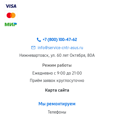
самостоятельно
Гарантия на выполненные работы может
сохраняться полностью или частично, если
соблюдены следующие условия:
Предоставленные детали подходят по
техническим параметрам и не имеют внешних
+7 (800) 100-47-62
дефектов.
info@service-cntr-asus.ru
Установка была выполнена нашим сервисным
Нижневартовск, ул. 60 лет Октября, 80А
центром.
При этом гарантия на сами комплектующие
Режим работы
остается на стороне производителя или
Ежедневно с 9:00 до 21:00
продавца. За качество сторонних деталей
Приём заявок круглосуточно
сервисный центр ответственности не несет.
Карта сайта
Мы ремонтируем
Телефоны