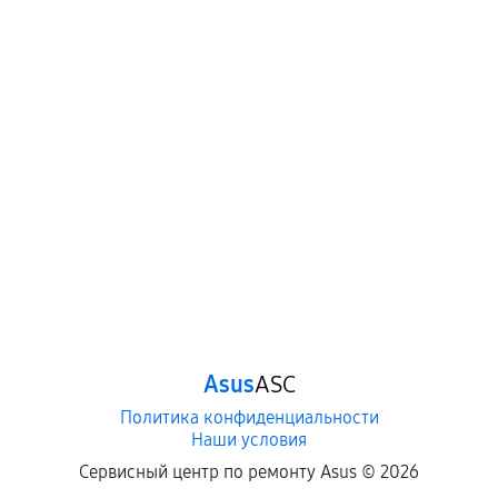
Когда гарантия не действует
Нарушение правил эксплуатации,
механические повреждения, попадание влаги,
перегрев, коррозия.
Самостоятельный ремонт или вмешательство
третьих лиц.
Естественный износ деталей, если иное не
предусмотрено отдельно.
Обращение после окончания гарантийного
срока.
Программные сбои, если это не указано в
Asus
ASC
отдельных условиях.
Политика конфиденциальности
Наши условия
Если комплектующие куплены
Сервисный центр по ремонту Asus ©
2026