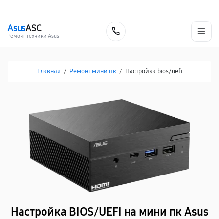
г. Нижневартовск
Ежедневно с 9:00 до 21:00
+7 (800) 100-47-62
Asus
ASC
Заказать
Ремонт техники Asus
Главная
/
Ремонт мини пк
/
Настройка bios/uefi
Настройка BIOS/UEFI на мини пк Asus