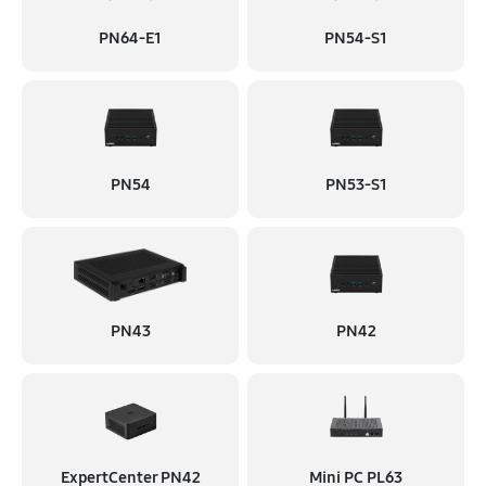
PN64-E1
PN54-S1
PN54
PN53-S1
PN43
PN42
ExpertCenter PN42
Mini PC PL63