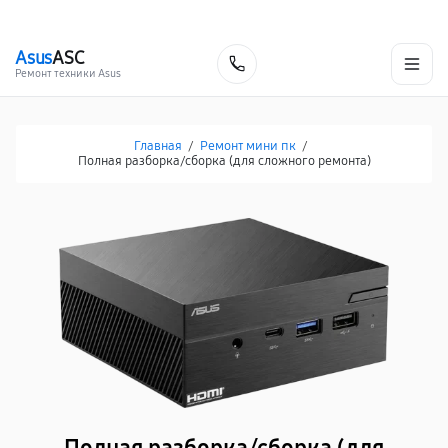
г. Нижневартовск
Ежедневно с 9:00 до 21:00
+7 (800) 100-47-62
Asus
ASC
Заказать
Ремонт техники Asus
Главная
/
Ремонт мини пк
/
Полная разборка/сборка (для сложного ремонта)