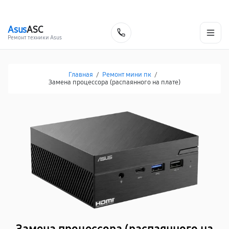
г. Нижневартовск
Ежедневно с 9:00 до 21:00
+7 (800) 100-47-62
Asus
ASC
Заказать
Ремонт техники Asus
Главная
/
Ремонт мини пк
/
Замена процессора (распаянного на плате)