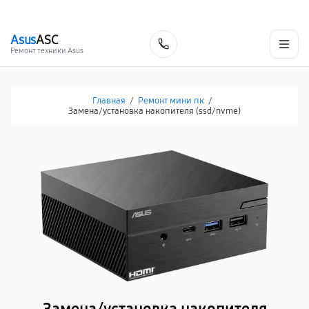
г. Нижневартовск
Ежедневно с 9:00 до 21:00
+7 (800) 100-47-62
Asus
ASC
Заказать
Ремонт техники Asus
Главная
/
Ремонт мини пк
/
Замена/установка накопителя (ssd/nvme)