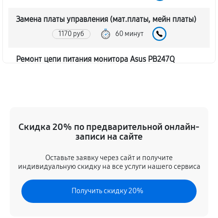
Замена платы управления (мат.платы, мейн платы)
1170 руб
60 минут
Ремонт цепи питания монитора Asus PB247Q
1620 руб
60 минут
Прошивка блока управления
630 руб
60 минут
Скидка 20% по предварительной онлайн-
записи на сайте
Замена лампы подсветки
1260 руб
60 минут
Оставьте заявку через сайт и получите
индивидуальную скидку на все услуги нашего сервиса
Ремонт блока управления
Получить скидку 20%
630 руб
60 минут