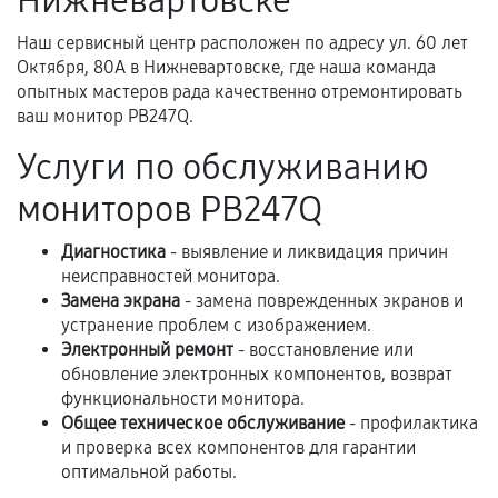
Нижневартовске
Самостоятельный ремонт или вмешательство
Наш сервисный центр расположен по адресу ул. 60 лет
третьих лиц.
Октября, 80А в Нижневартовске, где наша команда
Естественный износ деталей, если иное не
опытных мастеров рада качественно отремонтировать
предусмотрено отдельно.
ваш монитор PB247Q.
Обращение после окончания гарантийного
Услуги по обслуживанию
срока.
мониторов PB247Q
Программные сбои, если это не указано в
отдельных условиях.
Диагностика
- выявление и ликвидация причин
неисправностей монитора.
Замена экрана
- замена поврежденных экранов и
устранение проблем с изображением.
Если комплектующие куплены
Электронный ремонт
- восстановление или
самостоятельно
обновление электронных компонентов, возврат
функциональности монитора.
Гарантия на выполненные работы может
Общее техническое обслуживание
- профилактика
сохраняться полностью или частично, если
и проверка всех компонентов для гарантии
соблюдены следующие условия:
оптимальной работы.
Предоставленные детали подходят по