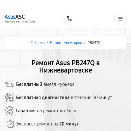
г. Нижневартовск
Ежедневно с 9:00 до 21:00
+7 (800) 100-47-62
Asus
ASC
Заказать
Ремонт техники Asus
Главная
/
Ремонт мониторов
/
PB247Q
Ремонт Asus PB247Q в
Нижневартовске
Бесплатный
выезд курьера
Бесплатная диагностика
в течение 30 минут
Гарантия
на ремонт до 3х лет
Экспресс ремонт за
20 минут