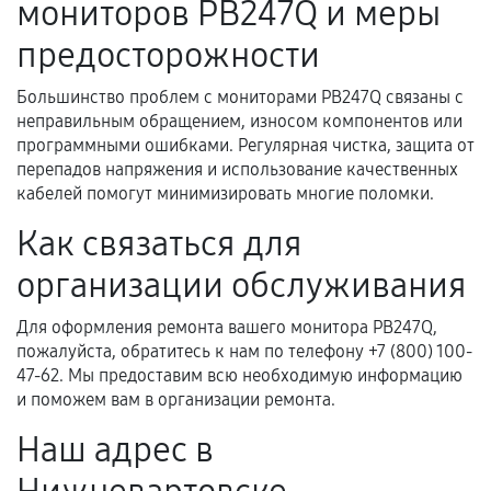
мониторов PB247Q и меры
услуг и сроком гарантии.
Документы на установленные комплектующие
предосторожности
и кассовый чек.
Большинство проблем с мониторами PB247Q связаны с
неправильным обращением, износом компонентов или
программными ошибками. Регулярная чистка, защита от
Расширенная гарантия
перепадов напряжения и использование качественных
кабелей помогут минимизировать многие поломки.
В некоторых случаях возможно оформление
расширенной гарантии. Стоимость, сроки и
Как связаться для
условия продления согласовываются отдельно и
организации обслуживания
фиксируются в документах.
Для оформления ремонта вашего монитора PB247Q,
пожалуйста, обратитесь к нам по телефону +7 (800) 100-
Когда гарантия не действует
47-62. Мы предоставим всю необходимую информацию
и поможем вам в организации ремонта.
Нарушение правил эксплуатации,
Наш адрес в
механические повреждения, попадание влаги,
перегрев, коррозия.