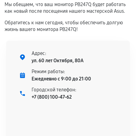
техническим параметрам и не имеют внешних
Мы обещаем, что ваш монитор PB247Q будет работать
как новый после посещения нашего мастерской Asus.
дефектов.
Установка была выполнена нашим сервисным
Обратитесь к нам сегодня, чтобы обеспечить долгую
центром.
жизнь вашего монитора PB247Q!
При этом гарантия на сами комплектующие
остается на стороне производителя или
продавца. За качество сторонних деталей
Адрес:
сервисный центр ответственности не несет.
ул. 60 лет Октября, 80А
Режим работы:
Ежедневно с 9:00 до 21:00
Городской телефон:
+7 (800) 100-47-62