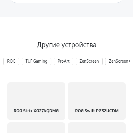
Другие устройства
ROG
TUF Gaming
ProArt
ZenScreen
ZenScreen G
ROG Strix XG27AQDMG
ROG Swift PG32UCDM