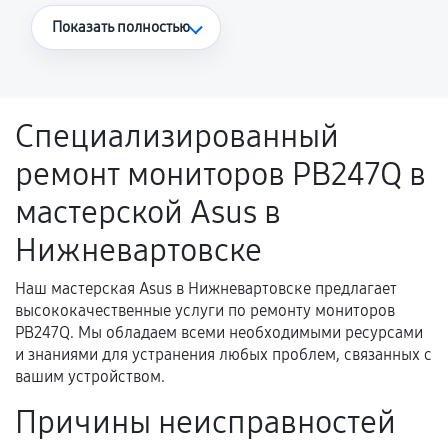
Что считается гарантийным случаем
Показать полностью
Повторное возникновение неисправности,
напрямую связанной с выполненным
ремонтом.
Специализированный
Поломка установленной детали при
ремонт мониторов PB247Q в
нормальной эксплуатации в течение
гарантийного срока.
мастерской Asus в
Несоответствие комплектующей заявленным
Нижневартовске
техническим характеристикам.
Наш мастерская Asus в Нижневартовске предлагает
высококачественные услуги по ремонту мониторов
Документы для подтверждения
PB247Q. Мы обладаем всеми необходимыми ресурсами
гарантии
и знаниями для устранения любых проблем, связанных с
вашим устройством.
Гарантийный талон.
Причины неисправностей
Акт выполненных работ с датой, перечнем