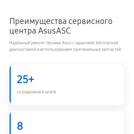
Замена блока питания
1350 руб
60 минут
Преимущества сервисного
Замена электронных компонентов
центра AsusASC
1710 руб
60 минут
Надёжный ремонт техники Asus с гарантией, бесплатной
диагностикой и использованием оригинальных запчастей.
25+
сотрудников в штате
8