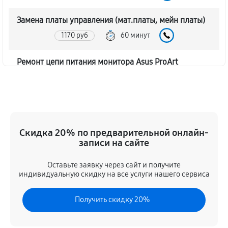
Замена платы управления (мат.платы, мейн платы)
1170 руб
60 минут
Ремонт цепи питания монитора Asus ProArt
PA278QV
1620 руб
60 минут
Прошивка блока управления
Скидка 20% по предварительной онлайн-
630 руб
60 минут
записи на сайте
Замена лампы подсветки
Оставьте заявку через сайт и получите
1260 руб
60 минут
индивидуальную скидку на все услуги нашего сервиса
Ремонт блока управления
Получить скидку 20%
630 руб
60 минут