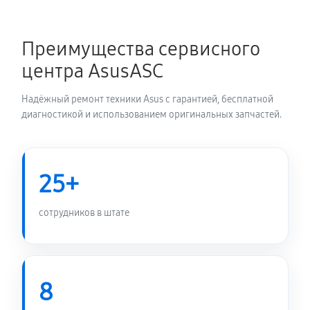
Замена блока питания
1350 руб
60 минут
Преимущества сервисного
центра AsusASC
Замена электронных компонентов
1710 руб
60 минут
Надёжный ремонт техники Asus с гарантией, бесплатной
диагностикой и использованием оригинальных запчастей.
25+
сотрудников в штате
8