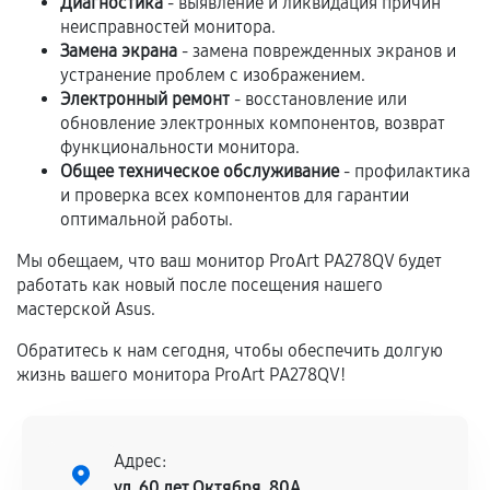
Диагностика
- выявление и ликвидация причин
неисправностей монитора.
Замена экрана
- замена поврежденных экранов и
Если комплектующие куплены
устранение проблем с изображением.
самостоятельно
Электронный ремонт
- восстановление или
обновление электронных компонентов, возврат
Гарантия на выполненные работы может
функциональности монитора.
сохраняться полностью или частично, если
Общее техническое обслуживание
- профилактика
соблюдены следующие условия:
и проверка всех компонентов для гарантии
Предоставленные детали подходят по
оптимальной работы.
техническим параметрам и не имеют внешних
Мы обещаем, что ваш монитор ProArt PA278QV будет
дефектов.
работать как новый после посещения нашего
Установка была выполнена нашим сервисным
мастерской Asus.
центром.
Обратитесь к нам сегодня, чтобы обеспечить долгую
При этом гарантия на сами комплектующие
жизнь вашего монитора ProArt PA278QV!
остается на стороне производителя или
продавца. За качество сторонних деталей
сервисный центр ответственности не несет.
Адрес:
ул. 60 лет Октября, 80А