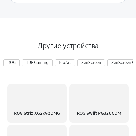
Другие устройства
ROG
TUF Gaming
ProArt
ZenScreen
ZenScreen G
ROG Strix XG27AQDMG
ROG Swift PG32UCDM