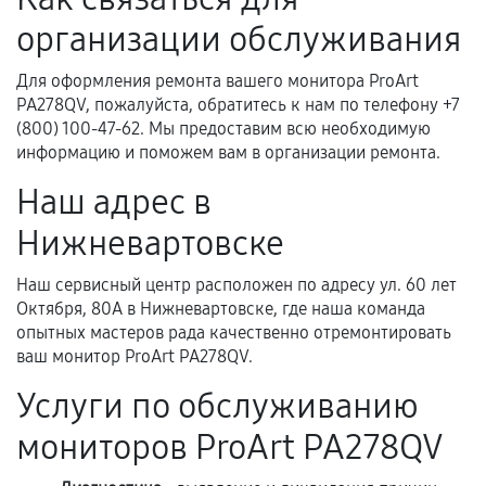
фиксируются в документах.
организации обслуживания
Для оформления ремонта вашего монитора ProArt
Когда гарантия не действует
PA278QV, пожалуйста, обратитесь к нам по телефону +7
(800) 100-47-62. Мы предоставим всю необходимую
Нарушение правил эксплуатации,
информацию и поможем вам в организации ремонта.
механические повреждения, попадание влаги,
Наш адрес в
перегрев, коррозия.
Нижневартовске
Самостоятельный ремонт или вмешательство
третьих лиц.
Наш сервисный центр расположен по адресу ул. 60 лет
Естественный износ деталей, если иное не
Октября, 80А в Нижневартовске, где наша команда
предусмотрено отдельно.
опытных мастеров рада качественно отремонтировать
ваш монитор ProArt PA278QV.
Обращение после окончания гарантийного
срока.
Услуги по обслуживанию
Программные сбои, если это не указано в
мониторов ProArt PA278QV
отдельных условиях.