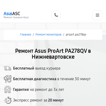
г. Нижневартовск
Ежедневно с 9:00 до 21:00
+7 (800) 100-47-62
Asus
ASC
Заказать
Ремонт техники Asus
Главная
/
Ремонт мониторов
/
proart pa278qv
Ремонт Asus ProArt PA278QV в
Нижневартовске
Бесплатный
выезд курьера
Бесплатная диагностика
в течение 30 минут
Гарантия
на ремонт до 3х лет
Экспресс ремонт за
20 минут