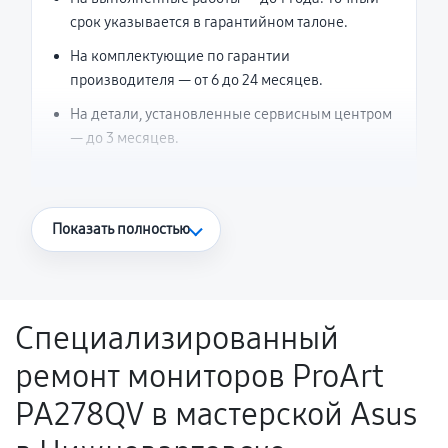
срок указывается в гарантийном талоне.
На комплектующие по гарантии
производителя — от 6 до 24 месяцев.
На детали, установленные сервисным центром
— до 3 месяцев.
Что считается гарантийным случаем
Показать полностью
Повторное возникновение неисправности,
напрямую связанной с выполненным
ремонтом.
Специализированный
Поломка установленной детали при
ремонт мониторов ProArt
нормальной эксплуатации в течение
гарантийного срока.
PA278QV в мастерской Asus
Несоответствие комплектующей заявленным