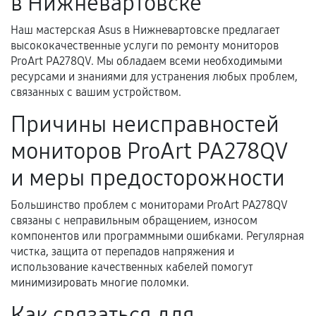
в Нижневартовске
техническим характеристикам.
Наш мастерская Asus в Нижневартовске предлагает
высококачественные услуги по ремонту мониторов
Документы для подтверждения
ProArt PA278QV. Мы обладаем всеми необходимыми
гарантии
ресурсами и знаниями для устранения любых проблем,
связанных с вашим устройством.
Гарантийный талон.
Причины неисправностей
Акт выполненных работ с датой, перечнем
мониторов ProArt PA278QV
услуг и сроком гарантии.
Документы на установленные комплектующие
и меры предосторожности
и кассовый чек.
Большинство проблем с мониторами ProArt PA278QV
связаны с неправильным обращением, износом
компонентов или программными ошибками. Регулярная
Расширенная гарантия
чистка, защита от перепадов напряжения и
использование качественных кабелей помогут
В некоторых случаях возможно оформление
минимизировать многие поломки.
расширенной гарантии. Стоимость, сроки и
Как связаться для
условия продления согласовываются отдельно и