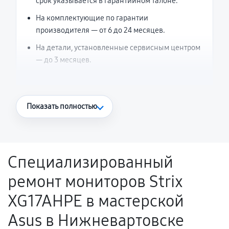
срок указывается в гарантийном талоне.
На комплектующие по гарантии
производителя — от 6 до 24 месяцев.
На детали, установленные сервисным центром
— до 3 месяцев.
Что считается гарантийным случаем
Показать полностью
Повторное возникновение неисправности,
напрямую связанной с выполненным
ремонтом.
Специализированный
Поломка установленной детали при
ремонт мониторов Strix
нормальной эксплуатации в течение
гарантийного срока.
XG17AHPE в мастерской
Несоответствие комплектующей заявленным
Asus в Нижневартовске
техническим характеристикам.