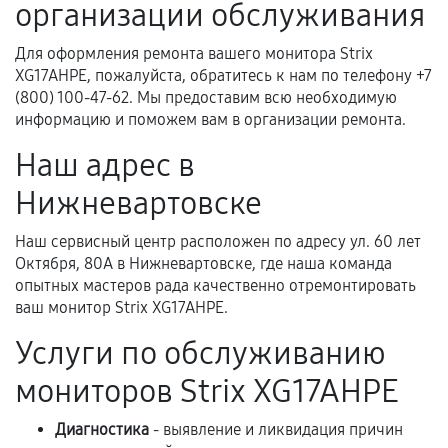
организации обслуживания
Для оформления ремонта вашего монитора Strix
Когда гарантия не действует
XG17AHPE, пожалуйста, обратитесь к нам по телефону +7
(800) 100-47-62. Мы предоставим всю необходимую
Нарушение правил эксплуатации,
информацию и поможем вам в организации ремонта.
механические повреждения, попадание влаги,
Наш адрес в
перегрев, коррозия.
Нижневартовске
Самостоятельный ремонт или вмешательство
третьих лиц.
Наш сервисный центр расположен по адресу ул. 60 лет
Естественный износ деталей, если иное не
Октября, 80А в Нижневартовске, где наша команда
предусмотрено отдельно.
опытных мастеров рада качественно отремонтировать
ваш монитор Strix XG17AHPE.
Обращение после окончания гарантийного
срока.
Услуги по обслуживанию
Программные сбои, если это не указано в
мониторов Strix XG17AHPE
отдельных условиях.
Диагностика
- выявление и ликвидация причин