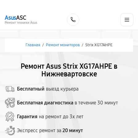
г. Нижневартовск
Ежедневно с 9:00 до 21:00
+7 (800) 100-47-62
Asus
ASC
Заказать
Ремонт техники Asus
Главная
/
Ремонт мониторов
/
Strix XG17AHPE
Ремонт Asus Strix XG17AHPE в
Нижневартовске
Бесплатный
выезд курьера
Бесплатная диагностика
в течение 30 минут
Гарантия
на ремонт до 3х лет
Экспресс ремонт за
20 минут