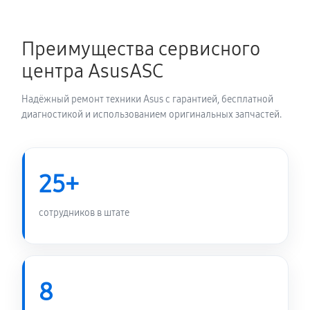
Замена блока питания
1350 руб
60 минут
Преимущества сервисного
Замена электронных компонентов
центра AsusASC
1710 руб
60 минут
Надёжный ремонт техники Asus с гарантией, бесплатной
диагностикой и использованием оригинальных запчастей.
25+
сотрудников в штате
8