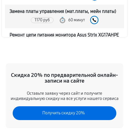
Замена платы управления (мат.платы, мейн платы)
1170 руб
60 минут
Ремонт цепи питания монитора Asus Strix XG17AHPE
1620 руб
60 минут
Прошивка блока управления
630 руб
60 минут
Скидка 20% по предварительной онлайн-
записи на сайте
Замена лампы подсветки
1260 руб
60 минут
Оставьте заявку через сайт и получите
индивидуальную скидку на все услуги нашего сервиса
Ремонт блока управления
Получить скидку 20%
630 руб
60 минут