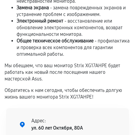
неисправностей монитора.
Замена экрана
- замена поврежденных экранов и
Если комплектующие куплены
устранение проблем с изображением.
самостоятельно
Электронный ремонт
- восстановление или
обновление электронных компонентов, возврат
Гарантия на выполненные работы может
функциональности монитора.
сохраняться полностью или частично, если
Общее техническое обслуживание
- профилактика
соблюдены следующие условия:
и проверка всех компонентов для гарантии
Предоставленные детали подходят по
оптимальной работы.
техническим параметрам и не имеют внешних
Мы обещаем, что ваш монитор Strix XG17AHPE будет
дефектов.
работать как новый после посещения нашего
Установка была выполнена нашим сервисным
мастерской Asus.
центром.
Обратитесь к нам сегодня, чтобы обеспечить долгую
При этом гарантия на сами комплектующие
жизнь вашего монитора Strix XG17AHPE!
остается на стороне производителя или
продавца. За качество сторонних деталей
сервисный центр ответственности не несет.
Адрес:
ул. 60 лет Октября, 80А