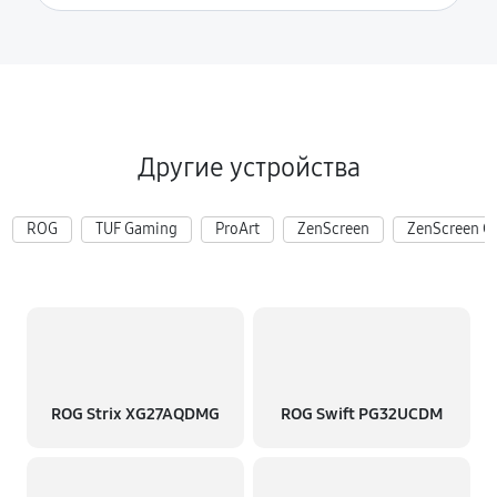
Другие устройства
ROG
TUF Gaming
ProArt
ZenScreen
ZenScreen G
ROG Strix XG27AQDMG
ROG Swift PG32UCDM