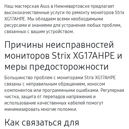
Наш мастерская Asus в Нижневартовске предлагает
высококачественные услуги по ремонту мониторов Strix
Документы для подтверждения
XG17AHPE. Мы обладаем всеми необходимыми
гарантии
ресурсами и знаниями для устранения любых проблем,
связанных с вашим устройством.
Гарантийный талон.
Причины неисправностей
Акт выполненных работ с датой, перечнем
мониторов Strix XG17AHPE и
услуг и сроком гарантии.
Документы на установленные комплектующие
меры предосторожности
и кассовый чек.
Большинство проблем с мониторами Strix XG17AHPE
связаны с неправильным обращением, износом
компонентов или программными ошибками. Регулярная
Расширенная гарантия
чистка, защита от перепадов напряжения и
использование качественных кабелей помогут
В некоторых случаях возможно оформление
минимизировать многие поломки.
расширенной гарантии. Стоимость, сроки и
Как связаться для
условия продления согласовываются отдельно и
фиксируются в документах.