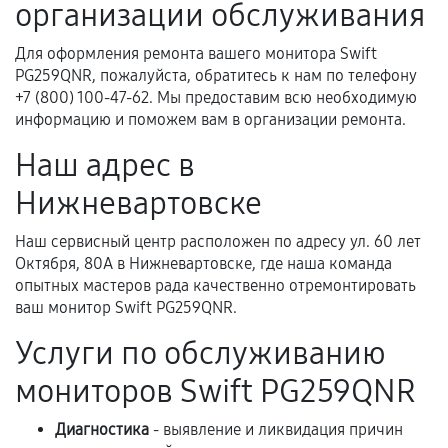
организации обслуживания
Для оформления ремонта вашего монитора Swift
Когда гарантия не действует
PG259QNR, пожалуйста, обратитесь к нам по телефону
+7 (800) 100-47-62. Мы предоставим всю необходимую
Нарушение правил эксплуатации,
информацию и поможем вам в организации ремонта.
механические повреждения, попадание влаги,
Наш адрес в
перегрев, коррозия.
Нижневартовске
Самостоятельный ремонт или вмешательство
третьих лиц.
Наш сервисный центр расположен по адресу ул. 60 лет
Естественный износ деталей, если иное не
Октября, 80А в Нижневартовске, где наша команда
предусмотрено отдельно.
опытных мастеров рада качественно отремонтировать
ваш монитор Swift PG259QNR.
Обращение после окончания гарантийного
срока.
Услуги по обслуживанию
Программные сбои, если это не указано в
мониторов Swift PG259QNR
отдельных условиях.
Диагностика
- выявление и ликвидация причин