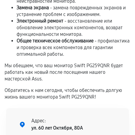
неисправностей монитора.
Замена экрана
- замена поврежденных экранов и
Если комплектующие куплены
устранение проблем с изображением.
самостоятельно
Электронный ремонт
- восстановление или
обновление электронных компонентов, возврат
Гарантия на выполненные работы может
функциональности монитора.
сохраняться полностью или частично, если
Общее техническое обслуживание
- профилактика
соблюдены следующие условия:
и проверка всех компонентов для гарантии
Предоставленные детали подходят по
оптимальной работы.
техническим параметрам и не имеют внешних
Мы обещаем, что ваш монитор Swift PG259QNR будет
дефектов.
работать как новый после посещения нашего
Установка была выполнена нашим сервисным
мастерской Asus.
центром.
Обратитесь к нам сегодня, чтобы обеспечить долгую
При этом гарантия на сами комплектующие
жизнь вашего монитора Swift PG259QNR!
остается на стороне производителя или
продавца. За качество сторонних деталей
сервисный центр ответственности не несет.
Адрес:
ул. 60 лет Октября, 80А