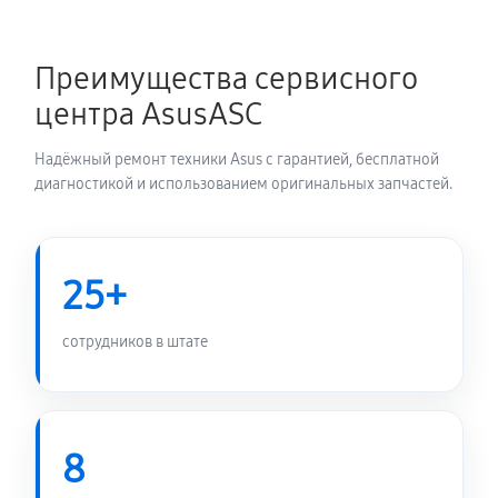
Замена блока питания
1350 руб
60 минут
Преимущества сервисного
центра AsusASC
Замена электронных компонентов
1710 руб
60 минут
Надёжный ремонт техники Asus с гарантией, бесплатной
диагностикой и использованием оригинальных запчастей.
25+
сотрудников в штате
8