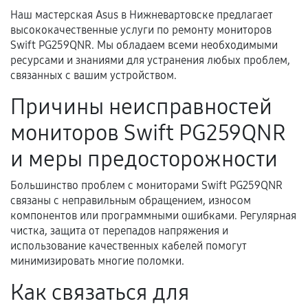
Наш мастерская Asus в Нижневартовске предлагает
высококачественные услуги по ремонту мониторов
Документы для подтверждения
Swift PG259QNR. Мы обладаем всеми необходимыми
гарантии
ресурсами и знаниями для устранения любых проблем,
связанных с вашим устройством.
Гарантийный талон.
Причины неисправностей
Акт выполненных работ с датой, перечнем
мониторов Swift PG259QNR
услуг и сроком гарантии.
Документы на установленные комплектующие
и меры предосторожности
и кассовый чек.
Большинство проблем с мониторами Swift PG259QNR
связаны с неправильным обращением, износом
компонентов или программными ошибками. Регулярная
Расширенная гарантия
чистка, защита от перепадов напряжения и
использование качественных кабелей помогут
В некоторых случаях возможно оформление
минимизировать многие поломки.
расширенной гарантии. Стоимость, сроки и
Как связаться для
условия продления согласовываются отдельно и
фиксируются в документах.