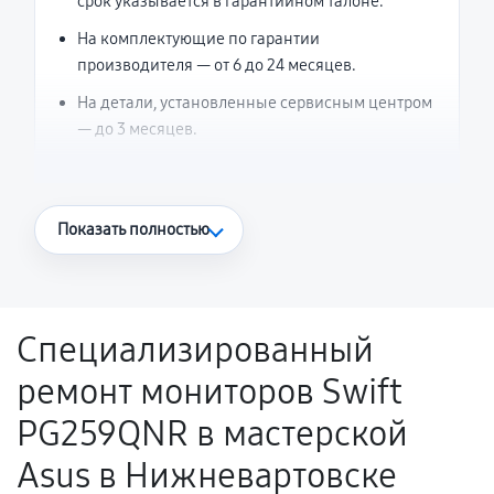
срок указывается в гарантийном талоне.
На комплектующие по гарантии
производителя — от 6 до 24 месяцев.
На детали, установленные сервисным центром
— до 3 месяцев.
Что считается гарантийным случаем
Показать полностью
Повторное возникновение неисправности,
напрямую связанной с выполненным
ремонтом.
Специализированный
Поломка установленной детали при
ремонт мониторов Swift
нормальной эксплуатации в течение
гарантийного срока.
PG259QNR в мастерской
Несоответствие комплектующей заявленным
Asus в Нижневартовске
техническим характеристикам.