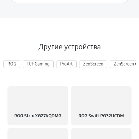
Другие устройства
ROG
TUF Gaming
ProArt
ZenScreen
ZenScreen G
ROG Strix XG27AQDMG
ROG Swift PG32UCDM