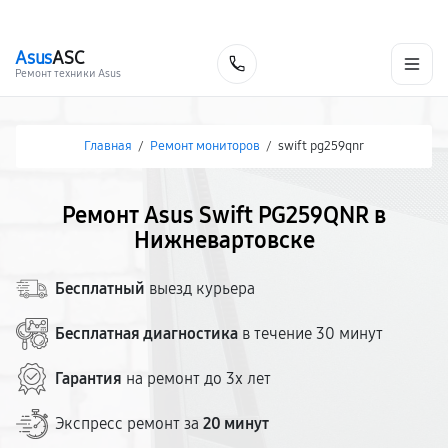
г. Нижневартовск
Ежедневно с 9:00 до 21:00
+7 (800) 100-47-62
Asus
ASC
Заказать
Ремонт техники Asus
Главная
/
Ремонт мониторов
/
swift pg259qnr
Ремонт Asus Swift PG259QNR в
Нижневартовске
Бесплатный
выезд курьера
Бесплатная диагностика
в течение 30 минут
Гарантия
на ремонт до 3х лет
Экспресс ремонт за
20 минут