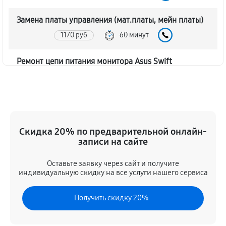
Замена платы управления (мат.платы, мейн платы)
1170 руб
60 минут
Ремонт цепи питания монитора Asus Swift
PG259QNR
1620 руб
60 минут
Прошивка блока управления
Скидка 20% по предварительной онлайн-
630 руб
60 минут
записи на сайте
Замена лампы подсветки
Оставьте заявку через сайт и получите
1260 руб
60 минут
индивидуальную скидку на все услуги нашего сервиса
Ремонт блока управления
Получить скидку 20%
630 руб
60 минут