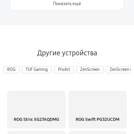
Показать ещё
Другие устройства
ROG
TUF Gaming
ProArt
ZenScreen
ZenScreen G
ROG Strix XG27AQDMG
ROG Swift PG32UCDM