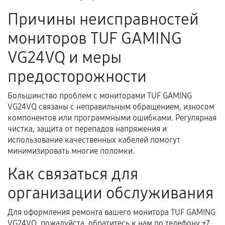
Акт выполненных работ с датой, перечнем
Причины неисправностей
услуг и сроком гарантии.
Документы на установленные комплектующие
мониторов TUF GAMING
и кассовый чек.
VG24VQ и меры
предосторожности
Расширенная гарантия
Большинство проблем с мониторами TUF GAMING
В некоторых случаях возможно оформление
VG24VQ связаны с неправильным обращением, износом
компонентов или программными ошибками. Регулярная
расширенной гарантии. Стоимость, сроки и
чистка, защита от перепадов напряжения и
условия продления согласовываются отдельно и
использование качественных кабелей помогут
фиксируются в документах.
минимизировать многие поломки.
Как связаться для
Когда гарантия не действует
организации обслуживания
Нарушение правил эксплуатации,
Для оформления ремонта вашего монитора TUF GAMING
механические повреждения, попадание влаги,
VG24VQ, пожалуйста, обратитесь к нам по телефону +7