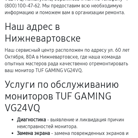
перегрев, коррозия.
(800) 100-47-62. Мы предоставим всю необходимую
информацию и поможем вам в организации ремонта.
Самостоятельный ремонт или вмешательство
третьих лиц.
Наш адрес в
Естественный износ деталей, если иное не
Нижневартовске
предусмотрено отдельно.
Обращение после окончания гарантийного
Наш сервисный центр расположен по адресу ул. 60 лет
срока.
Октября, 80А в Нижневартовске, где наша команда
опытных мастеров рада качественно отремонтировать
Программные сбои, если это не указано в
ваш монитор TUF GAMING VG24VQ.
отдельных условиях.
Услуги по обслуживанию
мониторов TUF GAMING
Если комплектующие куплены
VG24VQ
самостоятельно
Гарантия на выполненные работы может
Диагностика
- выявление и ликвидация причин
неисправностей монитора.
сохраняться полностью или частично, если
Замена экрана
- замена поврежденных экранов и
соблюдены следующие условия: