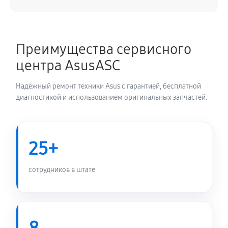
Ремонт блока управления
630 руб
60 минут
Преимущества сервисного
центра AsusASC
Замена блока питания
1350 руб
60 минут
Надёжный ремонт техники Asus с гарантией, бесплатной
диагностикой и использованием оригинальных запчастей.
Замена электронных компонентов
1710 руб
60 минут
25+
сотрудников в штате