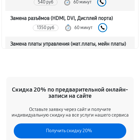
540 руб
60 минут
Замена разъёмов (HDMI, DVI, Дисплей порта)
1350 руб
60 минут
Замена платы управления (мат.платы, мейн платы)
1170 руб
60 минут
Ремонт цепи питания монитора Asus TUF GAMING
VG24VQ
1620 руб
60 минут
Скидка 20% по предварительной онлайн-
записи на сайте
Прошивка блока управления
Оставьте заявку через сайт и получите
630 руб
60 минут
индивидуальную скидку на все услуги нашего сервиса
Замена лампы подсветки
Получить скидку 20%
1260 руб
60 минут