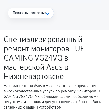
Что считается гарантийным случаем
Показать полностью
Повторное возникновение неисправности,
напрямую связанной с выполненным
ремонтом.
Специализированный
Поломка установленной детали при
ремонт мониторов TUF
нормальной эксплуатации в течение
гарантийного срока.
GAMING VG24VQ в
Несоответствие комплектующей заявленным
мастерской Asus в
техническим характеристикам.
Нижневартовске
Наш мастерская Asus в Нижневартовске предлагает
Документы для подтверждения
высококачественные услуги по ремонту мониторов TUF
гарантии
GAMING VG24VQ. Мы обладаем всеми необходимыми
ресурсами и знаниями для устранения любых проблем,
Гарантийный талон.
связанных с вашим устройством.