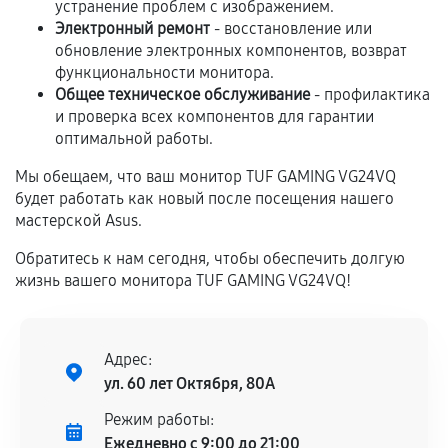
устранение проблем с изображением.
Предоставленные детали подходят по
Электронный ремонт
- восстановление или
техническим параметрам и не имеют внешних
обновление электронных компонентов, возврат
дефектов.
функциональности монитора.
Общее техническое обслуживание
- профилактика
Установка была выполнена нашим сервисным
и проверка всех компонентов для гарантии
центром.
оптимальной работы.
При этом гарантия на сами комплектующие
остается на стороне производителя или
Мы обещаем, что ваш монитор TUF GAMING VG24VQ
продавца. За качество сторонних деталей
будет работать как новый после посещения нашего
мастерской Asus.
сервисный центр ответственности не несет.
Обратитесь к нам сегодня, чтобы обеспечить долгую
жизнь вашего монитора TUF GAMING VG24VQ!
Адрес:
ул. 60 лет Октября, 80А
Режим работы:
Ежедневно с 9:00 до 21:00