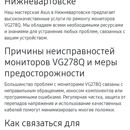
Нижневартовске
техническим характеристикам.
Наш мастерская Asus в Нижневартовске предлагает
высококачественные услуги по ремонту мониторов
Документы для подтверждения
VG278Q. Мы обладаем всеми необходимыми ресурсами
гарантии
и знаниями для устранения любых проблем, связанных с
вашим устройством.
Гарантийный талон.
Причины неисправностей
Акт выполненных работ с датой, перечнем
мониторов VG278Q и меры
услуг и сроком гарантии.
Документы на установленные комплектующие
предосторожности
и кассовый чек.
Большинство проблем с мониторами VG278Q связаны с
неправильным обращением, износом компонентов или
программными ошибками. Регулярная чистка, защита от
Расширенная гарантия
перепадов напряжения и использование качественных
кабелей помогут минимизировать многие поломки.
В некоторых случаях возможно оформление
расширенной гарантии. Стоимость, сроки и
Как связаться для
условия продления согласовываются отдельно и