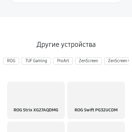
Другие устройства
ROG
TUF Gaming
ProArt
ZenScreen
ZenScreen G
ROG Strix XG27AQDMG
ROG Swift PG32UCDM