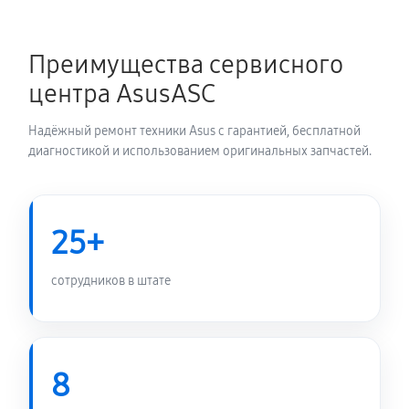
Замена блока питания
1350 руб
60 минут
Преимущества сервисного
Замена электронных компонентов
центра AsusASC
1710 руб
60 минут
Надёжный ремонт техники Asus с гарантией, бесплатной
диагностикой и использованием оригинальных запчастей.
25+
сотрудников в штате
8