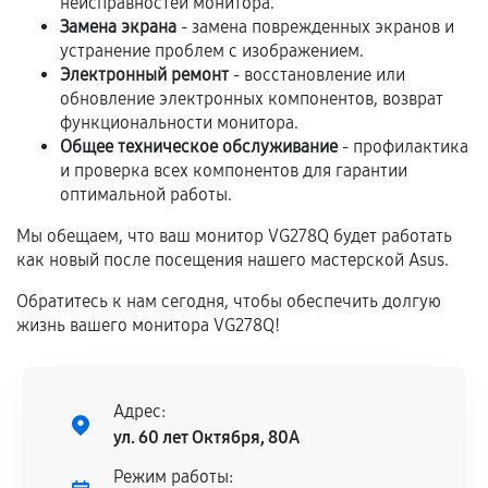
неисправностей монитора.
Замена экрана
- замена поврежденных экранов и
устранение проблем с изображением.
Если комплектующие куплены
Электронный ремонт
- восстановление или
самостоятельно
обновление электронных компонентов, возврат
функциональности монитора.
Гарантия на выполненные работы может
Общее техническое обслуживание
- профилактика
сохраняться полностью или частично, если
и проверка всех компонентов для гарантии
соблюдены следующие условия:
оптимальной работы.
Предоставленные детали подходят по
техническим параметрам и не имеют внешних
Мы обещаем, что ваш монитор VG278Q будет работать
как новый после посещения нашего мастерской Asus.
дефектов.
Установка была выполнена нашим сервисным
Обратитесь к нам сегодня, чтобы обеспечить долгую
центром.
жизнь вашего монитора VG278Q!
При этом гарантия на сами комплектующие
остается на стороне производителя или
продавца. За качество сторонних деталей
Адрес:
сервисный центр ответственности не несет.
ул. 60 лет Октября, 80А
Режим работы: