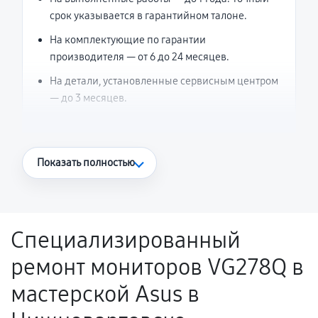
срок указывается в гарантийном талоне.
На комплектующие по гарантии
производителя — от 6 до 24 месяцев.
На детали, установленные сервисным центром
— до 3 месяцев.
Что считается гарантийным случаем
Показать полностью
Повторное возникновение неисправности,
напрямую связанной с выполненным
ремонтом.
Специализированный
Поломка установленной детали при
ремонт мониторов VG278Q в
нормальной эксплуатации в течение
гарантийного срока.
мастерской Asus в
Несоответствие комплектующей заявленным