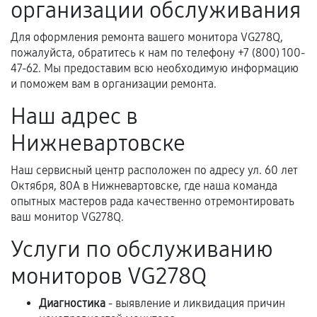
организации обслуживания
фиксируются в документах.
Для оформления ремонта вашего монитора VG278Q,
пожалуйста, обратитесь к нам по телефону +7 (800) 100-
Когда гарантия не действует
47-62. Мы предоставим всю необходимую информацию
и поможем вам в организации ремонта.
Нарушение правил эксплуатации,
Наш адрес в
механические повреждения, попадание влаги,
перегрев, коррозия.
Нижневартовске
Самостоятельный ремонт или вмешательство
Наш сервисный центр расположен по адресу ул. 60 лет
третьих лиц.
Октября, 80А в Нижневартовске, где наша команда
Естественный износ деталей, если иное не
опытных мастеров рада качественно отремонтировать
предусмотрено отдельно.
ваш монитор VG278Q.
Обращение после окончания гарантийного
Услуги по обслуживанию
срока.
мониторов VG278Q
Программные сбои, если это не указано в
отдельных условиях.
Диагностика
- выявление и ликвидация причин