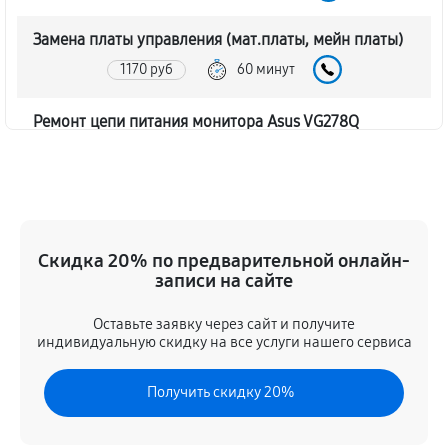
Замена платы управления (мат.платы, мейн платы)
1170 руб
60 минут
Ремонт цепи питания монитора Asus VG278Q
1620 руб
60 минут
Прошивка блока управления
630 руб
60 минут
Скидка 20% по предварительной онлайн-
записи на сайте
Замена лампы подсветки
1260 руб
60 минут
Оставьте заявку через сайт и получите
индивидуальную скидку на все услуги нашего сервиса
Ремонт блока управления
Получить скидку 20%
630 руб
60 минут