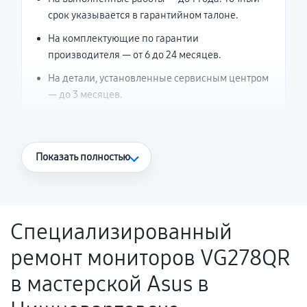
срок указывается в гарантийном талоне.
На комплектующие по гарантии
производителя — от 6 до 24 месяцев.
На детали, установленные сервисным центром
— до 3 месяцев.
Что считается гарантийным случаем
Показать полностью
Повторное возникновение неисправности,
напрямую связанной с выполненным
ремонтом.
Специализированный
Поломка установленной детали при
ремонт мониторов VG278QR
нормальной эксплуатации в течение
гарантийного срока.
в мастерской Asus в
Несоответствие комплектующей заявленным