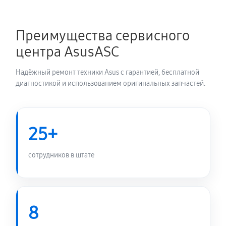
Замена блока питания
1350 руб
60 минут
Преимущества сервисного
Замена электронных компонентов
центра AsusASC
1710 руб
60 минут
Надёжный ремонт техники Asus с гарантией, бесплатной
диагностикой и использованием оригинальных запчастей.
25+
сотрудников в штате
8