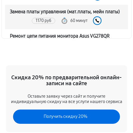
Замена платы управления (мат.платы, мейн платы)
1170 руб
60 минут
Ремонт цепи питания монитора Asus VG278QR
1620 руб
60 минут
Прошивка блока управления
630 руб
60 минут
Скидка 20% по предварительной онлайн-
записи на сайте
Замена лампы подсветки
1260 руб
60 минут
Оставьте заявку через сайт и получите
индивидуальную скидку на все услуги нашего сервиса
Ремонт блока управления
Получить скидку 20%
630 руб
60 минут