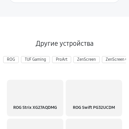
Другие устройства
ROG
TUF Gaming
ProArt
ZenScreen
ZenScreen G
ROG Strix XG27AQDMG
ROG Swift PG32UCDM