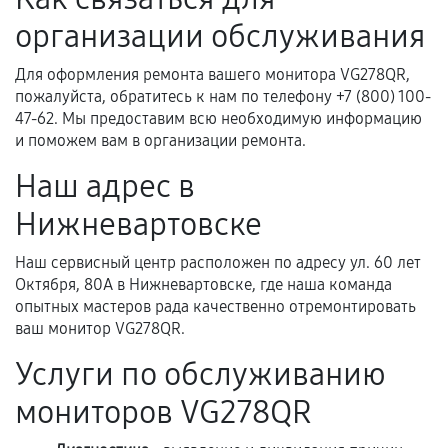
фиксируются в документах.
организации обслуживания
Для оформления ремонта вашего монитора VG278QR,
Когда гарантия не действует
пожалуйста, обратитесь к нам по телефону +7 (800) 100-
47-62. Мы предоставим всю необходимую информацию
Нарушение правил эксплуатации,
и поможем вам в организации ремонта.
механические повреждения, попадание влаги,
Наш адрес в
перегрев, коррозия.
Нижневартовске
Самостоятельный ремонт или вмешательство
третьих лиц.
Наш сервисный центр расположен по адресу ул. 60 лет
Естественный износ деталей, если иное не
Октября, 80А в Нижневартовске, где наша команда
предусмотрено отдельно.
опытных мастеров рада качественно отремонтировать
ваш монитор VG278QR.
Обращение после окончания гарантийного
срока.
Услуги по обслуживанию
Программные сбои, если это не указано в
мониторов VG278QR
отдельных условиях.