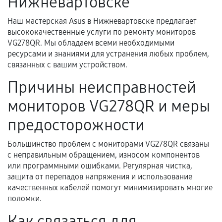
Нижневартовске
техническим характеристикам.
Наш мастерская Asus в Нижневартовске предлагает
высококачественные услуги по ремонту мониторов
Документы для подтверждения
VG278QR. Мы обладаем всеми необходимыми
гарантии
ресурсами и знаниями для устранения любых проблем,
связанных с вашим устройством.
Гарантийный талон.
Причины неисправностей
Акт выполненных работ с датой, перечнем
мониторов VG278QR и меры
услуг и сроком гарантии.
Документы на установленные комплектующие
предосторожности
и кассовый чек.
Большинство проблем с мониторами VG278QR связаны
с неправильным обращением, износом компонентов
или программными ошибками. Регулярная чистка,
Расширенная гарантия
защита от перепадов напряжения и использование
качественных кабелей помогут минимизировать многие
В некоторых случаях возможно оформление
поломки.
расширенной гарантии. Стоимость, сроки и
Как связаться для
условия продления согласовываются отдельно и