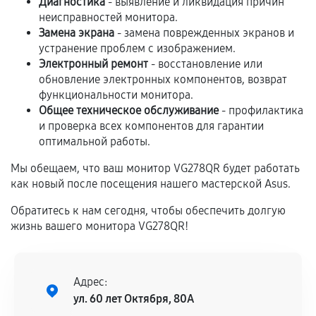
Диагностика
- выявление и ликвидация причин
неисправностей монитора.
Замена экрана
- замена поврежденных экранов и
Если комплектующие куплены
устранение проблем с изображением.
самостоятельно
Электронный ремонт
- восстановление или
обновление электронных компонентов, возврат
Гарантия на выполненные работы может
функциональности монитора.
сохраняться полностью или частично, если
Общее техническое обслуживание
- профилактика
соблюдены следующие условия:
и проверка всех компонентов для гарантии
Предоставленные детали подходят по
оптимальной работы.
техническим параметрам и не имеют внешних
Мы обещаем, что ваш монитор VG278QR будет работать
дефектов.
как новый после посещения нашего мастерской Asus.
Установка была выполнена нашим сервисным
центром.
Обратитесь к нам сегодня, чтобы обеспечить долгую
жизнь вашего монитора VG278QR!
При этом гарантия на сами комплектующие
остается на стороне производителя или
продавца. За качество сторонних деталей
сервисный центр ответственности не несет.
Адрес:
ул. 60 лет Октября, 80А