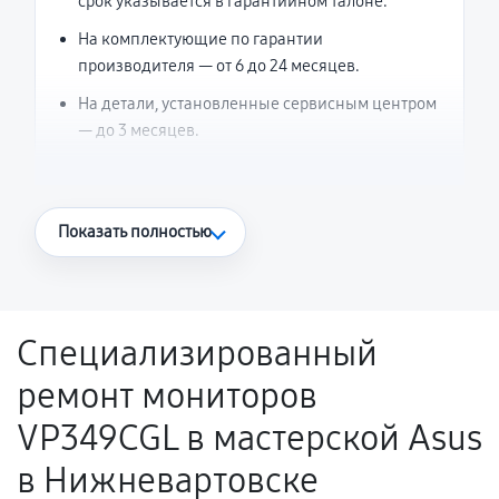
срок указывается в гарантийном талоне.
На комплектующие по гарантии
производителя — от 6 до 24 месяцев.
На детали, установленные сервисным центром
— до 3 месяцев.
Что считается гарантийным случаем
Показать полностью
Повторное возникновение неисправности,
напрямую связанной с выполненным
ремонтом.
Специализированный
Поломка установленной детали при
ремонт мониторов
нормальной эксплуатации в течение
гарантийного срока.
VP349CGL в мастерской Asus
Несоответствие комплектующей заявленным
в Нижневартовске
техническим характеристикам.