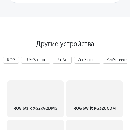
Другие устройства
ROG
TUF Gaming
ProArt
ZenScreen
ZenScreen G
ROG Strix XG27AQDMG
ROG Swift PG32UCDM