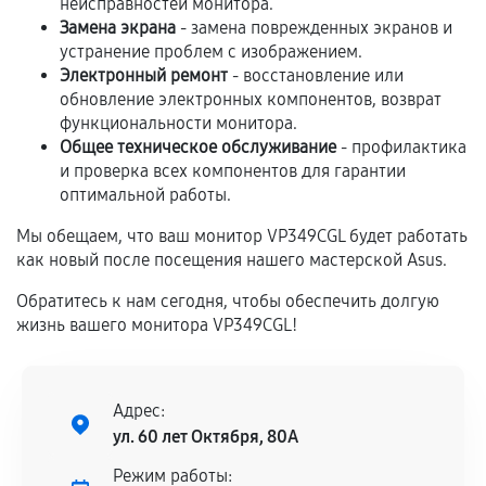
неисправностей монитора.
Замена экрана
- замена поврежденных экранов и
Если комплектующие куплены
устранение проблем с изображением.
самостоятельно
Электронный ремонт
- восстановление или
обновление электронных компонентов, возврат
Гарантия на выполненные работы может
функциональности монитора.
сохраняться полностью или частично, если
Общее техническое обслуживание
- профилактика
соблюдены следующие условия:
и проверка всех компонентов для гарантии
Предоставленные детали подходят по
оптимальной работы.
техническим параметрам и не имеют внешних
Мы обещаем, что ваш монитор VP349CGL будет работать
дефектов.
как новый после посещения нашего мастерской Asus.
Установка была выполнена нашим сервисным
центром.
Обратитесь к нам сегодня, чтобы обеспечить долгую
жизнь вашего монитора VP349CGL!
При этом гарантия на сами комплектующие
остается на стороне производителя или
продавца. За качество сторонних деталей
сервисный центр ответственности не несет.
Адрес:
ул. 60 лет Октября, 80А
Режим работы: