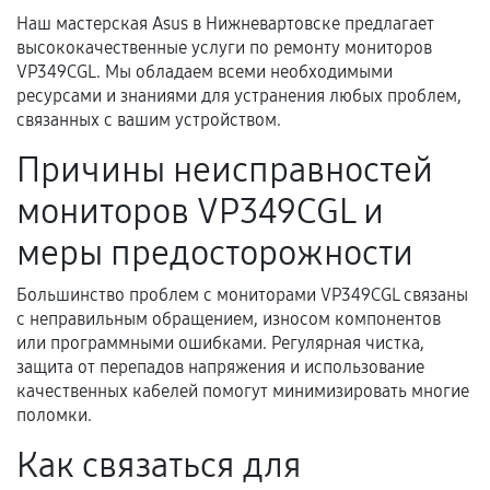
Наш мастерская Asus в Нижневартовске предлагает
высококачественные услуги по ремонту мониторов
Документы для подтверждения
VP349CGL. Мы обладаем всеми необходимыми
гарантии
ресурсами и знаниями для устранения любых проблем,
связанных с вашим устройством.
Гарантийный талон.
Причины неисправностей
Акт выполненных работ с датой, перечнем
мониторов VP349CGL и
услуг и сроком гарантии.
Документы на установленные комплектующие
меры предосторожности
и кассовый чек.
Большинство проблем с мониторами VP349CGL связаны
с неправильным обращением, износом компонентов
или программными ошибками. Регулярная чистка,
Расширенная гарантия
защита от перепадов напряжения и использование
качественных кабелей помогут минимизировать многие
В некоторых случаях возможно оформление
поломки.
расширенной гарантии. Стоимость, сроки и
Как связаться для
условия продления согласовываются отдельно и
фиксируются в документах.