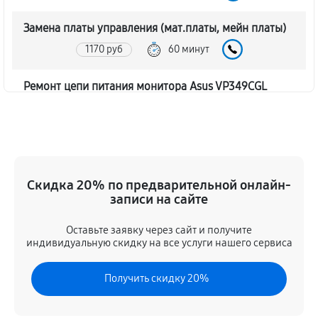
Замена платы управления (мат.платы, мейн платы)
1170 руб
60 минут
Ремонт цепи питания монитора Asus VP349CGL
1620 руб
60 минут
Прошивка блока управления
630 руб
60 минут
Скидка 20% по предварительной онлайн-
записи на сайте
Замена лампы подсветки
1260 руб
60 минут
Оставьте заявку через сайт и получите
индивидуальную скидку на все услуги нашего сервиса
Ремонт блока управления
Получить скидку 20%
630 руб
60 минут