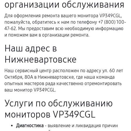
организации обслуживания
Для оформления ремонта вашего монитора VP349CGL,
Когда гарантия не действует
пожалуйста, обратитесь к нам по телефону +7 (800) 100-
47-62. Мы предоставим всю необходимую информацию
Нарушение правил эксплуатации,
и поможем вам в организации ремонта.
механические повреждения, попадание влаги,
Наш адрес в
перегрев, коррозия.
Нижневартовске
Самостоятельный ремонт или вмешательство
третьих лиц.
Наш сервисный центр расположен по адресу ул. 60 лет
Естественный износ деталей, если иное не
Октября, 80А в Нижневартовске, где наша команда
предусмотрено отдельно.
опытных мастеров рада качественно отремонтировать
ваш монитор VP349CGL.
Обращение после окончания гарантийного
срока.
Услуги по обслуживанию
Программные сбои, если это не указано в
мониторов VP349CGL
отдельных условиях.
Диагностика
- выявление и ликвидация причин