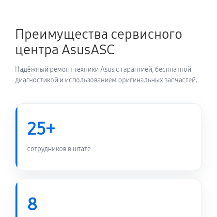
Замена блока питания
1350 руб
60 минут
Преимущества сервисного
Замена электронных компонентов
центра AsusASC
1710 руб
60 минут
Надёжный ремонт техники Asus с гарантией, бесплатной
диагностикой и использованием оригинальных запчастей.
25+
сотрудников в штате
8