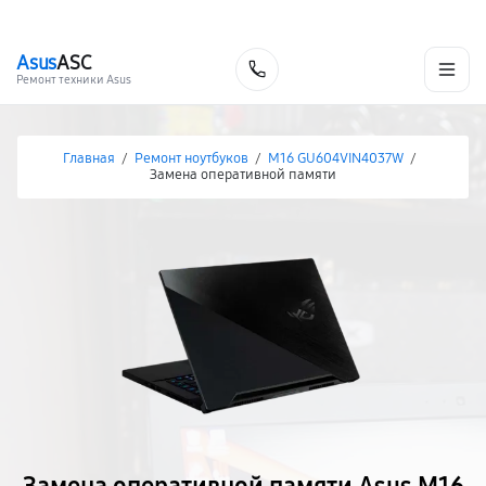
г. Нижневартовск
Ежедневно с 9:00 до 21:00
+7 (800) 100-47-62
Asus
ASC
Заказать
Ремонт техники Asus
Главная
/
Ремонт ноутбуков
/
M16 GU604VIN4037W
/
Замена оперативной памяти