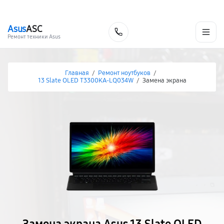
г. Нижневартовск
Ежедневно с 9:00 до 21:00
+7 (800) 100-47-62
Asus
ASC
Заказать
Ремонт техники Asus
Главная
/
Ремонт ноутбуков
/
13 Slate OLED T3300KA-LQ034W
/
Замена экрана