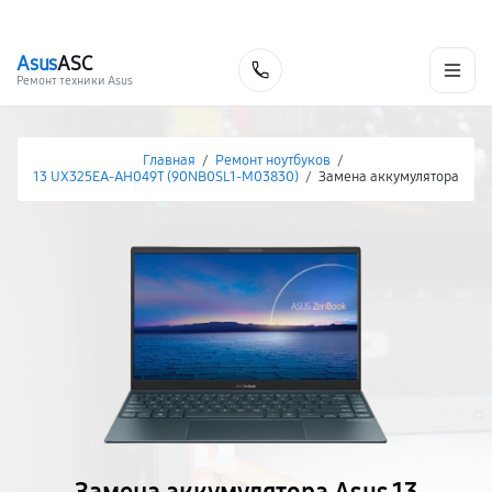
г. Нижневартовск
Ежедневно с 9:00 до 21:00
+7 (800) 100-47-62
Asus
ASC
Заказать
Ремонт техники Asus
Главная
/
Ремонт ноутбуков
/
13 UX325EA-AH049T (90NB0SL1-M03830)
/
Замена аккумулятора