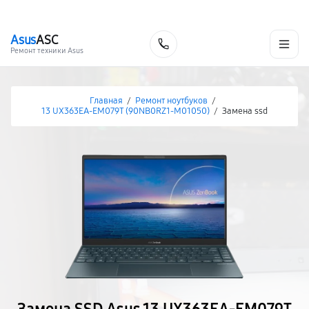
г. Нижневартовск
Ежедневно с 9:00 до 21:00
+7 (800) 100-47-62
Asus
ASC
Заказать
Ремонт техники Asus
Главная
/
Ремонт ноутбуков
/
13 UX363EA-EM079T (90NB0RZ1-M01050)
/
Замена ssd