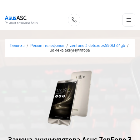
г. Нижневартовск
Ежедневно с 9:00 до 21:00
+7 (800) 100-47-62
Asus
ASC
Заказать
Ремонт техники Asus
Главная
/
Ремонт телефонов
/
zenfone 3 deluxe zs550kl 64gb
/
Замена аккумулятора